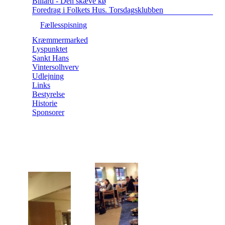
Billard - Den skæve kø
Foredrag i Folkets Hus. Torsdagsklubben
Fællesspisning
Kræmmermarked
Lyspunktet
Sankt Hans
Vintersolhverv
Udlejning
Links
Bestyrelse
Historie
Sponsorer