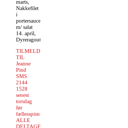
marts,
Nakkefilet
i
portersauce
m/ salat
14. april,
Dyreragout
TILMELDING
TIL
Jeanne
Pind
SMS
2144
1528
senest
torsdag
før
fællesspisning.
ALLE
DELTAGERE