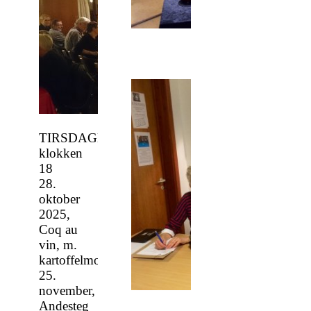
TIRSDAGE
klokken
18
28.
oktober
2025,
Coq au
vin, m.
kartoffelmos
25.
november,
Andesteg