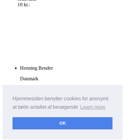
10 kr.:
Henning Bender
Danmark
Tlf. +4540413664
Hjemmesiden benytter cookies for anonymt
sbhoved12@gmail.com
at tælle antallet af besøgende
Learn more
Vis almindelig hjemmeside
OK
Bricksite.com