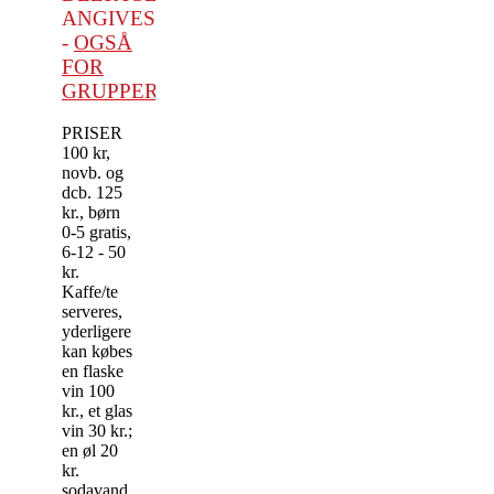
ANGIVES
-
OGSÅ
FOR
GRUPPER.
PRISER
100 kr,
novb. og
dcb. 125
kr., børn
0-5 gratis,
6-12 - 50
kr.
Kaffe/te
serveres,
yderligere
kan købes
en flaske
vin 100
kr., et glas
vin 30 kr.;
en øl 20
kr.
sodavand