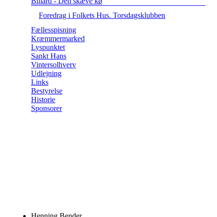
Billard - Den skæve kø
Foredrag i Folkets Hus. Torsdagsklubben
Fællesspisning
Kræmmermarked
Lyspunktet
Sankt Hans
Vintersolhverv
Udlejning
Links
Bestyrelse
Historie
Sponsorer
Henning Bender